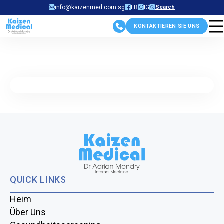
Skip
info@kaizenmed.com.sg
FB
IG
Search
to
KONTAKTIEREN SIE UNS
content
QUICK LINKS
Heim
Über Uns