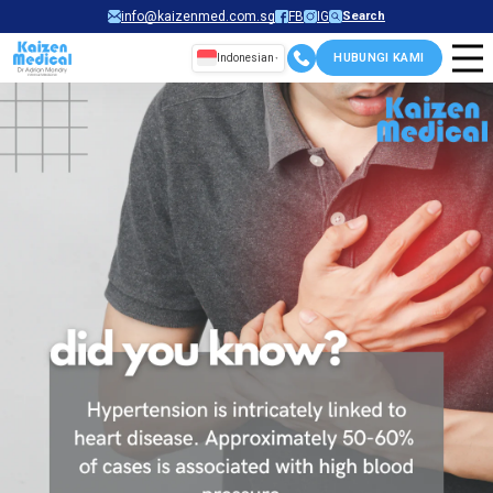
Skip
info@kaizenmed.com.sg
FB
IG
Search
to
HUBUNGI KAMI
Indonesian
content