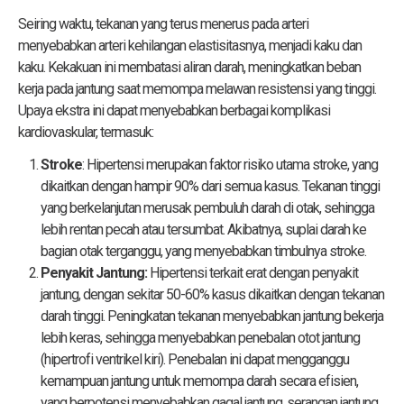
Seiring waktu, tekanan yang terus menerus pada arteri
menyebabkan arteri kehilangan elastisitasnya, menjadi kaku dan
kaku. Kekakuan ini membatasi aliran darah, meningkatkan beban
kerja pada jantung saat memompa melawan resistensi yang tinggi.
Upaya ekstra ini dapat menyebabkan berbagai komplikasi
kardiovaskular, termasuk:
Stroke
: Hipertensi merupakan faktor risiko utama stroke, yang
dikaitkan dengan hampir 90% dari semua kasus. Tekanan tinggi
yang berkelanjutan merusak pembuluh darah di otak, sehingga
lebih rentan pecah atau tersumbat. Akibatnya, suplai darah ke
bagian otak terganggu, yang menyebabkan timbulnya stroke.
Penyakit Jantung:
Hipertensi terkait erat dengan penyakit
jantung, dengan sekitar 50-60% kasus dikaitkan dengan tekanan
darah tinggi. Peningkatan tekanan menyebabkan jantung bekerja
lebih keras, sehingga menyebabkan penebalan otot jantung
(hipertrofi ventrikel kiri). Penebalan ini dapat mengganggu
kemampuan jantung untuk memompa darah secara efisien,
yang berpotensi menyebabkan gagal jantung, serangan jantung,