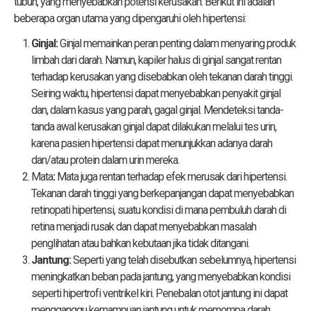
tubuh, yang menyebabkan potensi kerusakan. Berikut ini adalah
beberapa organ utama yang dipengaruhi oleh hipertensi:
Ginjal:
Ginjal memainkan peran penting dalam menyaring produk
limbah dari darah. Namun, kapiler halus di ginjal sangat rentan
terhadap kerusakan yang disebabkan oleh tekanan darah tinggi.
Seiring waktu, hipertensi dapat menyebabkan penyakit ginjal
dan, dalam kasus yang parah, gagal ginjal. Mendeteksi tanda-
tanda awal kerusakan ginjal dapat dilakukan melalui tes urin,
karena pasien hipertensi dapat menunjukkan adanya darah
dan/atau protein dalam urin mereka.
Mata
:
Mata juga rentan terhadap efek merusak dari hipertensi.
Tekanan darah tinggi yang berkepanjangan dapat menyebabkan
retinopati hipertensi, suatu kondisi di mana pembuluh darah di
retina menjadi rusak dan dapat menyebabkan masalah
penglihatan atau bahkan kebutaan jika tidak ditangani.
Jantung:
Seperti yang telah disebutkan sebelumnya, hipertensi
meningkatkan beban pada jantung, yang menyebabkan kondisi
seperti hipertrofi ventrikel kiri. Penebalan otot jantung ini dapat
mengganggu kemampuan jantung untuk memompa darah