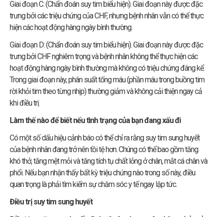
Giai đoạn C: (Chẩn đoán suy tim biểu hiện). Giai đoạn này được đặc
trưng bởi các triệu chứng của CHF, nhưng bệnh nhân vẫn có thể thực
hiện các hoạt động hàng ngày bình thường.
Giai đoạn D: (Chẩn đoán suy tim biểu hiện). Giai đoạn này được đặc
trưng bởi CHF nghiêm trọng và bệnh nhân không thể thực hiện các
hoạt động hàng ngày bình thường mà không có triệu chứng đáng kể.
Trong giai đoạn này, phân suất tống máu (phần máu trong buồng tim
rời khỏi tim theo từng nhịp) thường giảm và không cải thiện ngay cả
khi điều trị.
Làm thế nào để biết nếu tình trạng của bạn đang xấu đi
Có một số dấu hiệu cảnh báo có thể chỉ ra rằng suy tim sung huyết
của bệnh nhân đang trở nên tồi tệ hơn. Chúng có thể bao gồm tăng
khó thở, tăng mệt mỏi và tăng tích tụ chất lỏng ở chân, mắt cá chân và
phổi. Nếu bạn nhận thấy bất kỳ triệu chứng nào trong số này, điều
quan trọng là phải tìm kiếm sự chăm sóc y tế ngay lập tức.
Điều trị suy tim sung huyết