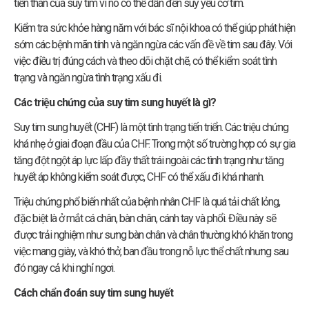
tiền thân của suy tim vì nó có thể dẫn đến suy yếu cơ tim.
Kiểm tra sức khỏe hàng năm với bác sĩ nội khoa có thể giúp phát hiện
sớm các bệnh mãn tính và ngăn ngừa các vấn đề về tim sau đây. Với
việc điều trị đúng cách và theo dõi chặt chẽ, có thể kiểm soát tình
trạng và ngăn ngừa tình trạng xấu đi.
Các triệu chứng của suy tim sung huyết là gì?
Suy tim sung huyết (CHF) là một tình trạng tiến triển. Các triệu chứng
khá nhẹ ở giai đoạn đầu của CHF. Trong một số trường hợp có sự gia
tăng đột ngột áp lực lấp đầy thất trái ngoài các tình trạng như tăng
huyết áp không kiểm soát được, CHF có thể xấu đi khá nhanh.
Triệu chứng phổ biến nhất của bệnh nhân CHF là quá tải chất lỏng,
đặc biệt là ở mắt cá chân, bàn chân, cánh tay và phổi. Điều này sẽ
được trải nghiệm như sưng bàn chân và chân thường khó khăn trong
việc mang giày, và khó thở, ban đầu trong nỗ lực thể chất nhưng sau
đó ngay cả khi nghỉ ngơi.
Cách chẩn đoán suy tim sung huyết