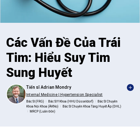
Các Vấn Đề Của Trái
Tim: Hiểu Suy Tim
Sung Huyết
Tiến sĩ Adrian Mondry
Internal Medicine | Hypertension Specialist
Bác Sĩ (FRG)
Bác Sĩ Y Khoa (HHU Düsseldorf)
Bác Sĩ Chuyên
|
|
Khoa Nội Khoa (ÄKNo)
Bác Sĩ Chuyên Khoa Tăng Huyết Áp (DHL)
|
MRCP (Luân Đôn)
|