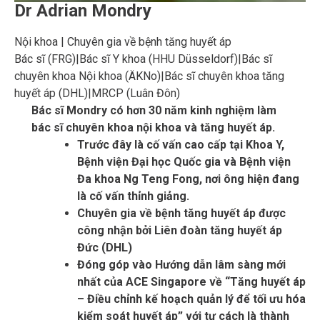
Dr Adrian Mondry
Nội khoa | Chuyên gia về bệnh tăng huyết áp
Bác sĩ (FRG)
|
Bác sĩ Y khoa (HHU Düsseldorf)
|
Bác sĩ
chuyên khoa Nội khoa (ÄKNo)
|
Bác sĩ chuyên khoa tăng
huyết áp (DHL)
|
MRCP (Luân Đôn)
Bác sĩ Mondry có hơn 30 năm kinh nghiệm làm
bác sĩ chuyên khoa nội khoa và tăng huyết áp.
Trước đây là cố vấn cao cấp tại Khoa Y,
Bệnh viện Đại học Quốc gia và Bệnh viện
Đa khoa Ng Teng Fong, nơi ông hiện đang
là cố vấn thỉnh giảng.
Chuyên gia về bệnh tăng huyết áp được
công nhận bởi Liên đoàn tăng huyết áp
Đức (DHL)
Đóng góp vào Hướng dẫn lâm sàng mới
nhất của ACE Singapore về “Tăng huyết áp
– Điều chỉnh kế hoạch quản lý để tối ưu hóa
kiểm soát huyết áp” với tư cách là thành