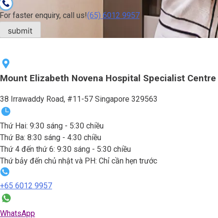
For faster enquiry, call us!
(65)‎ 6012‎ 9957
Mount Elizabeth Novena Hospital Specialist Centre
38 Irrawaddy Road, #11-57 Singapore 329563
Thứ Hai: 9:30 sáng - 5:30 chiều
Thứ Ba: 8:30 sáng - 4:30 chiều
Thứ 4 đến thứ 6: 9:30 sáng - 5:30 chiều
Thứ bảy đến chủ nhật và PH: Chỉ cần hẹn trước
+65‎ 6012‎ 9957
WhatsApp