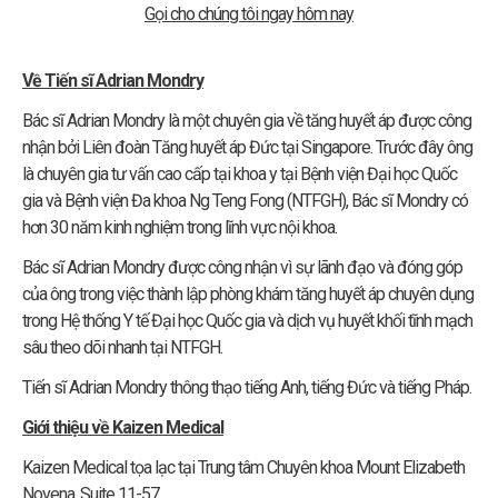
Gọi cho chúng tôi ngay hôm nay
Về Tiến sĩ Adrian Mondry
Bác sĩ Adrian Mondry là một chuyên gia về tăng huyết áp được công
nhận bởi Liên đoàn Tăng huyết áp Đức tại Singapore. Trước đây ông
là chuyên gia tư vấn cao cấp tại khoa y tại Bệnh viện Đại học Quốc
gia và Bệnh viện Đa khoa Ng Teng Fong (NTFGH), Bác sĩ Mondry có
hơn 30 năm kinh nghiệm trong lĩnh vực nội khoa.
Bác sĩ Adrian Mondry được công nhận vì sự lãnh đạo và đóng góp
của ông trong việc thành lập phòng khám tăng huyết áp chuyên dụng
trong Hệ thống Y tế Đại học Quốc gia và dịch vụ huyết khối tĩnh mạch
sâu theo dõi nhanh tại NTFGH.
Tiến sĩ Adrian Mondry thông thạo tiếng Anh, tiếng Đức và tiếng Pháp.
Giới thiệu về Kaizen Medical
Kaizen Medical tọa lạc tại Trung tâm Chuyên khoa Mount Elizabeth
Novena, Suite 11-57.