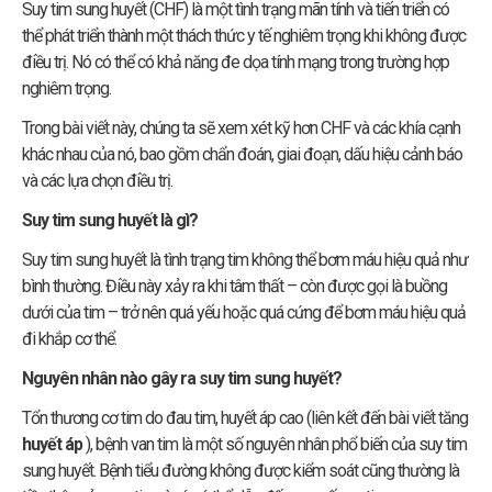
Suy tim sung huyết (CHF) là một tình trạng mãn tính và tiến triển có
thể phát triển thành một thách thức y tế nghiêm trọng khi không được
điều trị. Nó có thể có khả năng đe dọa tính mạng trong trường hợp
nghiêm trọng.
Trong bài viết này, chúng ta sẽ xem xét kỹ hơn CHF và các khía cạnh
khác nhau của nó, bao gồm chẩn đoán, giai đoạn, dấu hiệu cảnh báo
và các lựa chọn điều trị.
Suy tim sung huyết là gì?
Suy tim sung huyết là tình trạng tim không thể bơm máu hiệu quả như
bình thường. Điều này xảy ra khi tâm thất – còn được gọi là buồng
dưới của tim – trở nên quá yếu hoặc quá cứng để bơm máu hiệu quả
đi khắp cơ thể.
Nguyên nhân nào gây ra suy tim sung huyết?
Tổn thương cơ tim do đau tim, huyết áp cao (liên kết đến bài viết tăng
huyết áp
), bệnh van tim là một số nguyên nhân phổ biến của suy tim
sung huyết. Bệnh tiểu đường không được kiểm soát cũng thường là