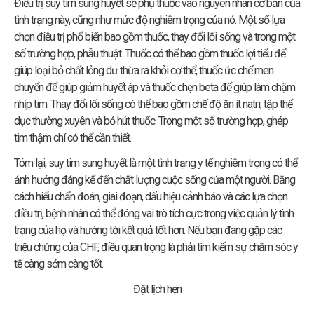
Điều trị suy tim sung huyết sẽ phụ thuộc vào nguyên nhân cơ bản của
tình trạng này, cũng như mức độ nghiêm trọng của nó. Một số lựa
chọn điều trị phổ biến bao gồm thuốc, thay đổi lối sống và trong một
số trường hợp, phẫu thuật. Thuốc có thể bao gồm thuốc lợi tiểu để
giúp loại bỏ chất lỏng dư thừa ra khỏi cơ thể, thuốc ức chế men
chuyển để giúp giảm huyết áp và thuốc chẹn beta để giúp làm chậm
nhịp tim. Thay đổi lối sống có thể bao gồm chế độ ăn ít natri, tập thể
dục thường xuyên và bỏ hút thuốc. Trong một số trường hợp, ghép
tim thậm chí có thể cần thiết.
Tóm lại, suy tim sung huyết là một tình trạng y tế nghiêm trọng có thể
ảnh hưởng đáng kể đến chất lượng cuộc sống của một người. Bằng
cách hiểu chẩn đoán, giai đoạn, dấu hiệu cảnh báo và các lựa chọn
điều trị, bệnh nhân có thể đóng vai trò tích cực trong việc quản lý tình
trạng của họ và hướng tới kết quả tốt hơn. Nếu bạn đang gặp các
triệu chứng của CHF, điều quan trọng là phải tìm kiếm sự chăm sóc y
tế càng sớm càng tốt.
Đặt lịch hẹn