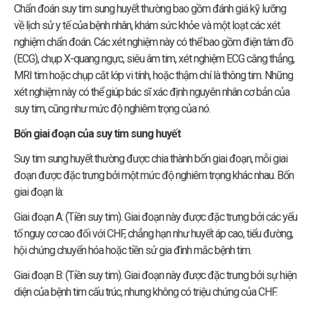
Chẩn đoán suy tim sung huyết thường bao gồm đánh giá kỹ lưỡng
về lịch sử y tế của bệnh nhân, khám sức khỏe và một loạt các xét
nghiệm chẩn đoán. Các xét nghiệm này có thể bao gồm điện tâm đồ
(ECG), chụp X-quang ngực, siêu âm tim, xét nghiệm ECG căng thẳng,
MRI tim hoặc chụp cắt lớp vi tính, hoặc thậm chí là thông tim. Những
xét nghiệm này có thể giúp bác sĩ xác định nguyên nhân cơ bản của
suy tim, cũng như mức độ nghiêm trọng của nó.
Bốn giai đoạn của suy tim sung huyết
Suy tim sung huyết thường được chia thành bốn giai đoạn, mỗi giai
đoạn được đặc trưng bởi một mức độ nghiêm trọng khác nhau. Bốn
giai đoạn là:
Giai đoạn A: (Tiền suy tim). Giai đoạn này được đặc trưng bởi các yếu
tố nguy cơ cao đối với CHF, chẳng hạn như huyết áp cao, tiểu đường,
hội chứng chuyển hóa hoặc tiền sử gia đình mắc bệnh tim.
Giai đoạn B: (Tiền suy tim). Giai đoạn này được đặc trưng bởi sự hiện
diện của bệnh tim cấu trúc, nhưng không có triệu chứng của CHF.