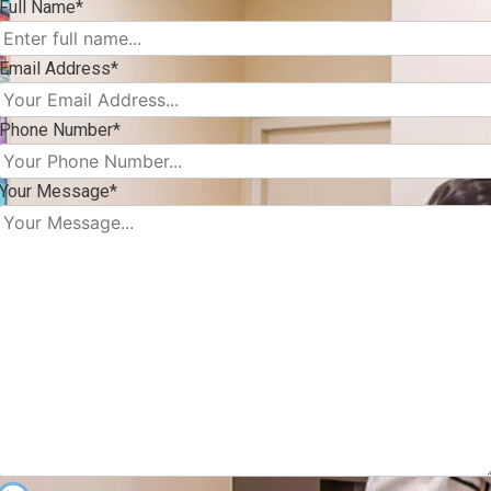
Full Name*
Email Address*
Phone Number*
Your Message*