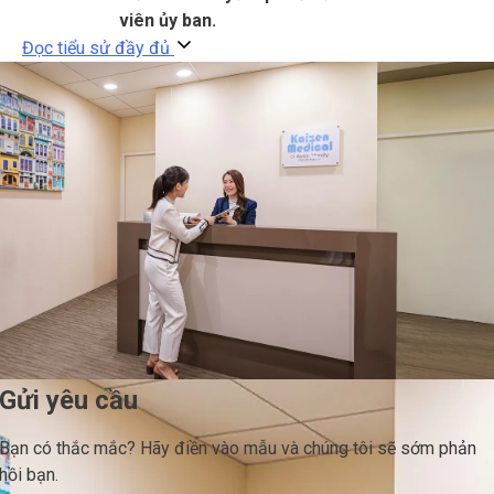
viên ủy ban.
Đọc tiểu sử đầy đủ
Gửi yêu cầu
Bạn có thắc mắc? Hãy điền vào mẫu và chúng tôi sẽ sớm phản
hồi bạn.