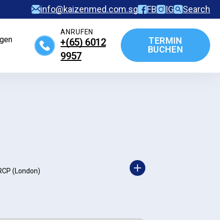
info@kaizenmed.com.sg
FB
IG
Search
ANRUFEN
agen
TERMIN
+(65)‎ 6012‎
BUCHEN
9957
CP (London)