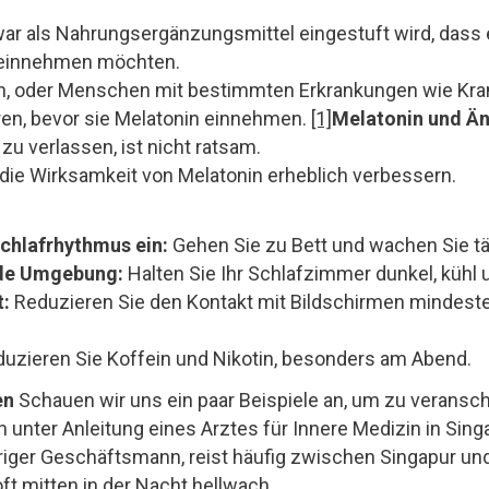
war als Nahrungsergänzungsmittel eingestuft wird, dass e
ig einnehmen möchten.
len, oder Menschen mit bestimmten Erkrankungen wie Kr
eren, bevor sie Melatonin einnehmen.
[1]
Melatonin und Än
zu verlassen, ist nicht ratsam.
ie Wirksamkeit von Melatonin erheblich verbessern.
chlafrhythmus ein:
Gehen Sie zu Bett und wachen Sie täg
nde Umgebung:
Halten Sie Ihr Schlafzimmer dunkel, kühl u
t:
Reduzieren Sie den Kontakt mit Bildschirmen mindest
uzieren Sie Koffein und Nikotin, besonders am Abend.
en
Schauen wir uns ein paar Beispiele an, um zu veransc
 unter Anleitung eines Arztes für Innere Medizin in Sin
hriger Geschäftsmann, reist häufig zwischen Singapur und
oft mitten in der Nacht hellwach.