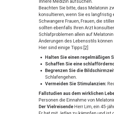
Innere Medizin aufsuchen.
Beachten Sie bitte, dass Melatonin z
konsultieren, wenn Sie es langfrist
Schwangere Frauen, Frauen, die stil
sollten ebenfalls Ihren Arzt konsulti
Schlafproblemen allein auf Melatonin 
Änderungen des Lebensstils können d
Hier sind einige Tipps:
[2]
Halten Sie einen regelmäßigen S
Schaffen Sie eine schlafförder
Begrenzen Sie die Bildschirmzei
Schlafengehen.
Vermeiden Sie Stimulanzien:
Red
Fallstudien aus dem wirklichen Leb
Personen die Einnahme von Melatonin
Der Vielreisende
Herr Lim, ein 45-jä
Er hat mit Jetlag zu kämpfen und ist 