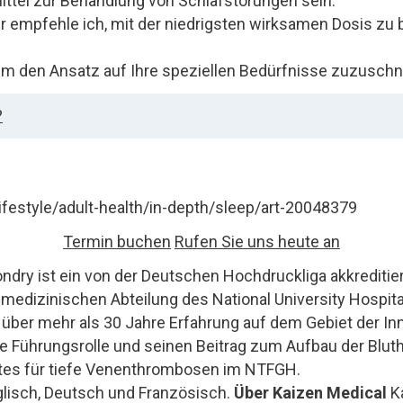
ittel zur Behandlung von Schlafstörungen sein.
pur empfehle ich, mit der niedrigsten wirksamen Dosis zu
um den Ansatz auf Ihre speziellen Bedürfnisse zuzusch
?
ifestyle/adult-health/in-depth/sleep/art-20048379
Termin buchen
Rufen Sie uns heute an
ndry ist ein von der Deutschen Hochdruckliga akkreditier
er medizinischen Abteilung des National University Hospi
 über mehr als 30 Jahre Erfahrung auf dem Gebiet der In
ne Führungsrolle und seinen Beitrag zum Aufbau der Bluth
tes für tiefe Venenthrombosen im NTFGH.
nglisch, Deutsch und Französisch.
Über Kaizen Medical
Ka