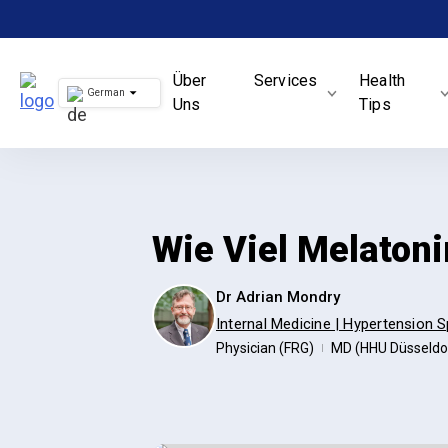
Skip
to
content
Über
Services
Health
German
Uns
Tips
Wie Viel Melaton
Dr Adrian Mondry
Internal Medicine | Hypertension S
Physician (FRG)
MD (HHU Düsseldo
|