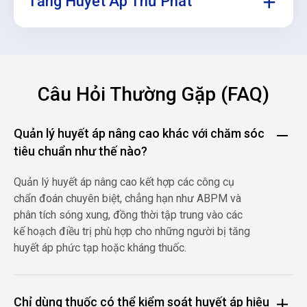
Tăng Huyết Áp Thứ Phát
Tăng huyết áp kháng đề cập đến huyết áp vẫn tăng
mặc dù đã sử dụng ba loại thuốc trở lên, bao gồm cả
thuốc lợi tiểu. Trong những trường hợp như vậy, các
đánh giá chi tiết hơn được tiến hành để xác định các
Tăng huyết áp thứ phát là kết quả của các tình trạng
yếu tố góp phần, chẳng hạn như không tuân thủ thuốc,
như bệnh thận, rối loạn tuyến thượng thận hoặc rối
các vấn đề về lối sống hoặc các tình trạng thứ phát
loạn chức năng tuyến giáp. Điều trị nguyên nhân cơ
Câu Hỏi Thường Gặp (FAQ)
không được chẩn đoán.
bản có thể cải thiện việc kiểm soát huyết áp. Điều này
có thể liên quan đến sự hợp tác với các chuyên gia để
Quản lý huyết áp nâng cao khác với chăm sóc
quản lý toàn diện.
tiêu chuẩn như thế nào?
Quản lý huyết áp nâng cao kết hợp các công cụ
chẩn đoán chuyên biệt, chẳng hạn như ABPM và
phân tích sóng xung, đồng thời tập trung vào các
kế hoạch điều trị phù hợp cho những người bị tăng
huyết áp phức tạp hoặc kháng thuốc.
Chỉ dùng thuốc có thể kiểm soát huyết áp hiệu