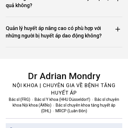
quả không?
Quản lý huyết áp nâng cao có phù hợp với
những người bị huyết áp dao động không?
Dr Adrian Mondry
NỘI KHOA | CHUYÊN GIA VỀ BỆNH TĂNG
HUYẾT ÁP
Bác sĩ (FRG)
Bác sĩ Y khoa (HHU Düsseldorf)
Bác sĩ chuyên
|
|
khoa Nội khoa (ÄKNo)
Bác sĩ chuyên khoa tăng huyết áp
|
(DHL)
MRCP (Luân Đôn)
|