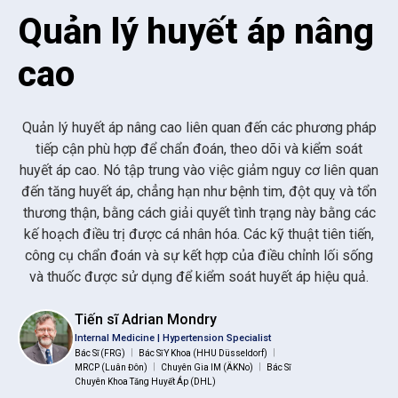
Quản lý huyết áp nâng
cao
Quản lý huyết áp nâng cao liên quan đến các phương pháp
tiếp cận phù hợp để chẩn đoán, theo dõi và kiểm soát
huyết áp cao. Nó tập trung vào việc giảm nguy cơ liên quan
đến tăng huyết áp, chẳng hạn như bệnh tim, đột quỵ và tổn
thương thận, bằng cách giải quyết tình trạng này bằng các
kế hoạch điều trị được cá nhân hóa. Các kỹ thuật tiên tiến,
công cụ chẩn đoán và sự kết hợp của điều chỉnh lối sống
và thuốc được sử dụng để kiểm soát huyết áp hiệu quả.
Tiến sĩ Adrian Mondry
Internal Medicine | Hypertension Specialist
|
|
Bác Sĩ (FRG)
Bác Sĩ Y Khoa (HHU Düsseldorf)
|
|
MRCP (Luân Đôn)
Chuyên Gia IM (ÄKNo)
Bác Sĩ
Chuyên Khoa Tăng Huyết Áp (DHL)