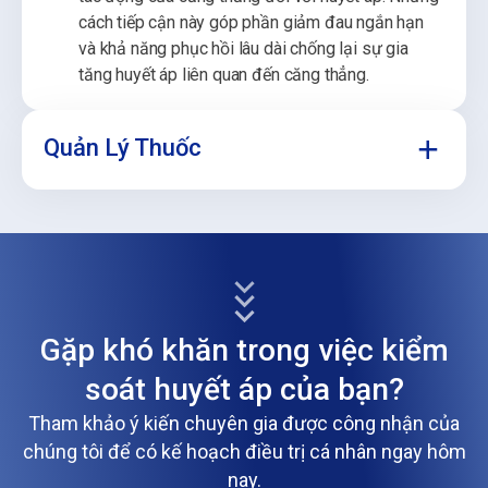
cách tiếp cận này góp phần giảm đau ngắn hạn
và khả năng phục hồi lâu dài chống lại sự gia
tăng huyết áp liên quan đến căng thẳng.
Quản Lý Thuốc
Thuốc hạ huyết áp:
Các loại thuốc thường được
kê đơn bao gồm thuốc lợi tiểu, thuốc ức chế men
chuyển, thuốc chẹn kênh canxi, thuốc chẹn beta và
thuốc chẹn thụ thể angiotensin (ARB). Các loại
thuốc này có thể được sử dụng đơn lẻ hoặc kết
Gặp khó khăn trong việc kiểm
hợp, tùy thuộc vào mức huyết áp và phản ứng của
soát huyết áp của bạn?
bệnh nhân.
Điều chỉnh dựa trên giám sát:
Theo dõi liên tục
Tham khảo ý kiến chuyên gia được công nhận của
và tư vấn thường xuyên giúp đánh giá hiệu quả
chúng tôi để có kế hoạch điều trị cá nhân ngay hôm
của thuốc và xác định nhu cầu điều chỉnh liều
nay.
lượng hoặc thay đổi kết hợp thuốc.