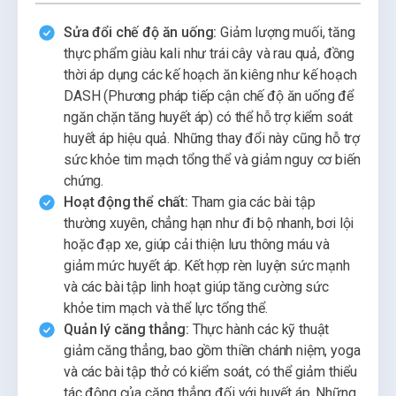
Sửa đổi chế độ ăn uống:
Giảm lượng muối, tăng
thực phẩm giàu kali như trái cây và rau quả, đồng
thời áp dụng các kế hoạch ăn kiêng như kế hoạch
DASH (Phương pháp tiếp cận chế độ ăn uống để
ngăn chặn tăng huyết áp) có thể hỗ trợ kiểm soát
huyết áp hiệu quả. Những thay đổi này cũng hỗ trợ
sức khỏe tim mạch tổng thể và giảm nguy cơ biến
chứng.
Hoạt động thể chất:
Tham gia các bài tập
thường xuyên, chẳng hạn như đi bộ nhanh, bơi lội
hoặc đạp xe, giúp cải thiện lưu thông máu và
giảm mức huyết áp. Kết hợp rèn luyện sức mạnh
và các bài tập linh hoạt giúp tăng cường sức
khỏe tim mạch và thể lực tổng thể.
Quản lý căng thẳng:
Thực hành các kỹ thuật
giảm căng thẳng, bao gồm thiền chánh niệm, yoga
và các bài tập thở có kiểm soát, có thể giảm thiểu
tác động của căng thẳng đối với huyết áp. Những