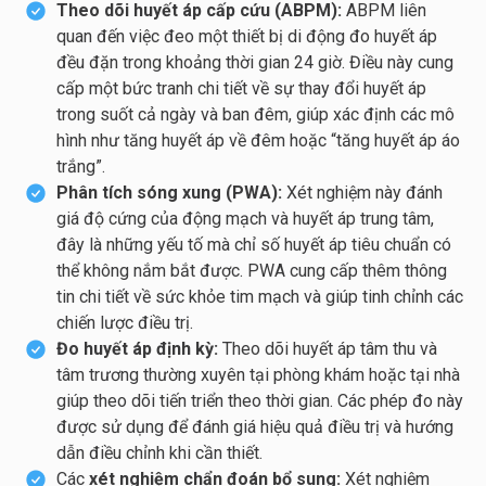
Theo dõi huyết áp cấp cứu (ABPM):
ABPM liên
quan đến việc đeo một thiết bị di động đo huyết áp
đều đặn trong khoảng thời gian 24 giờ. Điều này cung
cấp một bức tranh chi tiết về sự thay đổi huyết áp
trong suốt cả ngày và ban đêm, giúp xác định các mô
hình như tăng huyết áp về đêm hoặc “tăng huyết áp áo
trắng”.
Phân tích sóng xung (PWA):
Xét nghiệm này đánh
giá độ cứng của động mạch và huyết áp trung tâm,
đây là những yếu tố mà chỉ số huyết áp tiêu chuẩn có
thể không nắm bắt được. PWA cung cấp thêm thông
tin chi tiết về sức khỏe tim mạch và giúp tinh chỉnh các
chiến lược điều trị.
Đo huyết áp định kỳ:
Theo dõi huyết áp tâm thu và
tâm trương thường xuyên tại phòng khám hoặc tại nhà
giúp theo dõi tiến triển theo thời gian. Các phép đo này
được sử dụng để đánh giá hiệu quả điều trị và hướng
dẫn điều chỉnh khi cần thiết.
Các
xét nghiệm chẩn đoán bổ sung:
Xét nghiệm