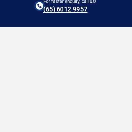
For faster enquiry, call us!
(65)‎ 6012‎ 9957