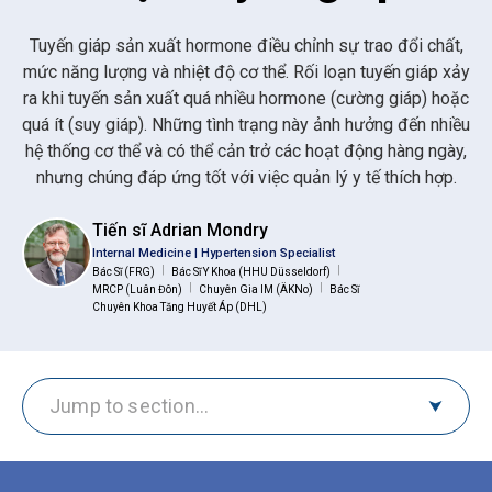
Tuyến giáp sản xuất hormone điều chỉnh sự trao đổi chất,
mức năng lượng và nhiệt độ cơ thể. Rối loạn tuyến giáp xảy
ra khi tuyến sản xuất quá nhiều hormone (cường giáp) hoặc
quá ít (suy giáp). Những tình trạng này ảnh hưởng đến nhiều
hệ thống cơ thể và có thể cản trở các hoạt động hàng ngày,
nhưng chúng đáp ứng tốt với việc quản lý y tế thích hợp.
Tiến sĩ Adrian Mondry
Internal Medicine | Hypertension Specialist
|
|
Bác Sĩ (FRG)
Bác Sĩ Y Khoa (HHU Düsseldorf)
|
|
MRCP (Luân Đôn)
Chuyên Gia IM (ÄKNo)
Bác Sĩ
Chuyên Khoa Tăng Huyết Áp (DHL)
Jump to section…