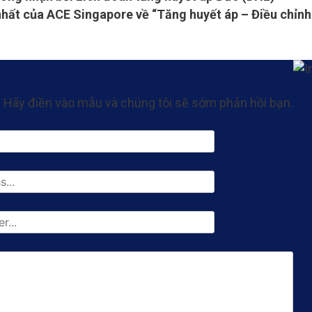
ất của ACE Singapore về “Tăng huyết áp – Điều chỉnh k
Hãy điền vào mẫu và chúng tôi sẽ sớm phản hồi bạn.