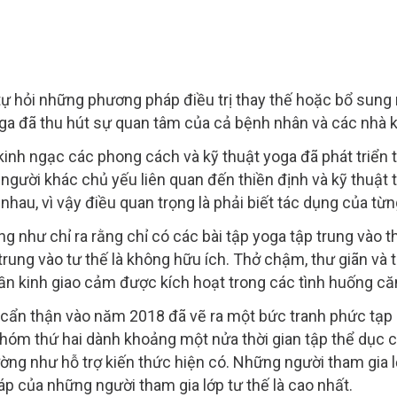
ự hỏi những phương pháp điều trị thay thế hoặc bổ sung 
oga đã thu hút sự quan tâm của cả bệnh nhân và các nhà k
inh ngạc các phong cách và kỹ thuật yoga đã phát triển
 người khác chủ yếu liên quan đến thiền định và kỹ thuật
nhau, vì vậy điều quan trọng là phải biết tác dụng của từn
hư chỉ ra rằng chỉ có các bài tập yoga tập trung vào thuố
trung vào tư thế là không hữu ích. Thở chậm, thư giãn và 
ần kinh giao cảm được kích hoạt trong các tình huống căn
cẩn thận vào năm 2018 đã vẽ ra một bức tranh phức tạp
nhóm thứ hai dành khoảng một nửa thời gian tập thể dục 
ng như hỗ trợ kiến thức hiện có. Những người tham gia lớ
p của những người tham gia lớp tư thế là cao nhất.