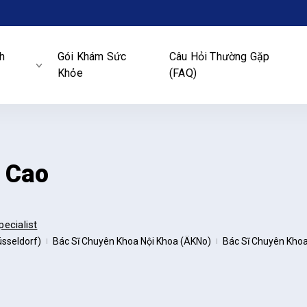
h
Gói Khám Sức
Câu Hỏi Thường Gặp
Khỏe
(FAQ)
 Cao
pecialist
üsseldorf)
Bác Sĩ Chuyên Khoa Nội Khoa (ÄKNo)
Bác Sĩ Chuyên Khoa
|
|