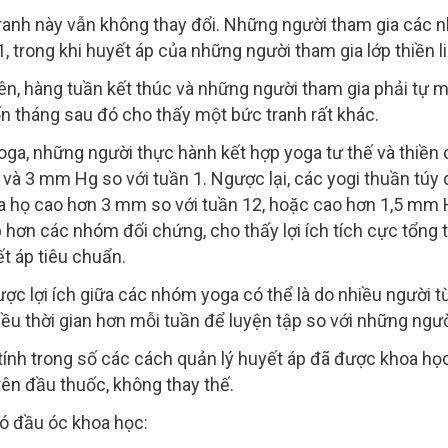
tranh này vẫn không thay đổi. Những người tham gia các 
1, trong khi huyết áp của những người tham gia lớp thiền 
ên, hàng tuần kết thúc và những người tham gia phải tự 
bốn tháng sau đó cho thấy một bức tranh rất khác.
yoga, những người thực hành kết hợp yoga tư thế và thiền
 3 mm Hg so với tuần 1. Ngược lại, các yogi thuần túy dựa
a họ cao hơn 3 mm so với tuần 12, hoặc cao hơn 1,5 mm H
hấp hơn các nhóm đối chứng, cho thấy lợi ích tích cực tổ
ết áp tiêu chuẩn.
ợc lợi ích giữa các nhóm yoga có thể là do nhiều người t
ều thời gian hơn mỗi tuần để luyện tập so với những người
ợc tính trong số các cách quản lý huyết áp đã được khoa 
ên đầu thuốc, không thay thế.
ó đầu óc khoa học: