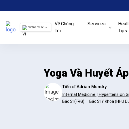
Skip
to
content
Về Chúng
Services
Healt
Vietnamese
Tôi
Tips
Yoga Và Huyết Áp
Tiến sĩ Adrian Mondry
Internal Medicine | Hypertension S
Bác Sĩ (FRG)
Bác Sĩ Y Khoa (HHU D
|