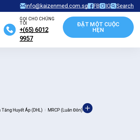
info@kaizenmed.com.sg
FB
IG
Search
GỌI CHO CHÚNG
TÔI
ĐẶT MỘT CUỘC
+(65)‎ 6012‎
HẸN
9957
 Tăng Huyết Áp (DHL)
MRCP (Luân Đôn)
|