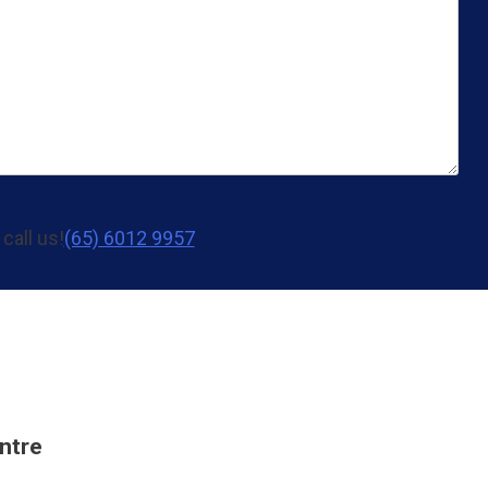
 call us!
(65)‎ 6012‎ 9957
ntre