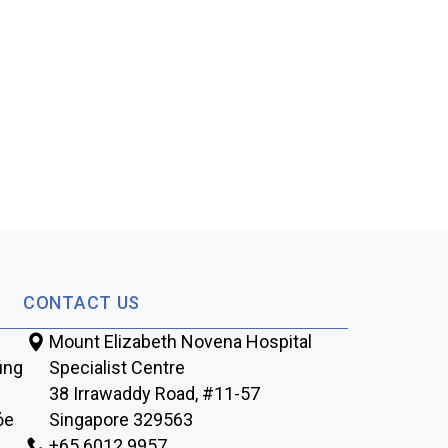
CONTACT US
Mount Elizabeth Novena Hospital
úng
Specialist Centre
38 Irrawaddy Road, #11-57
ỏe
Singapore 329563
+65‎‎ 6012‎‎ 9957